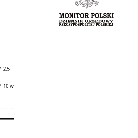
M 2,5
M 10 w