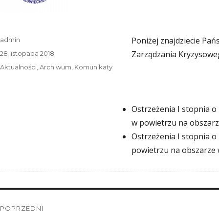
Autor
Poniżej znajdziecie Pa
admin
Data
Zarządzania Kryzysowe
28 listopada 2018
publikacji
Kategorie
Aktualności
,
Archiwum
,
Komunikaty
Ostrzeżenia I stopnia o 
w powietrzu na obszarz
Ostrzeżenia I stopnia o 
powietrzu na obszarze 
Nawigacja
POPRZEDNI
wpisu