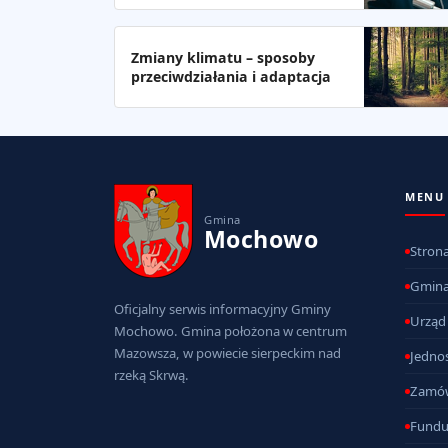
Zmiany klimatu – sposoby
przeciwdziałania i adaptacja
MENU
Gmina
Mochowo
Stron
Gmin
Oficjalny serwis informacyjny Gminy
Urząd
Mochowo. Gmina położona w centrum
Mazowsza, w powiecie sierpeckim nad
Jednos
rzeką Skrwą.
Zamów
Fundu