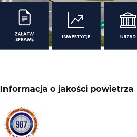
ZAŁATW
INWESTYCJE
URZĄD
SPRAWĘ
Informacja o jakości powietrza