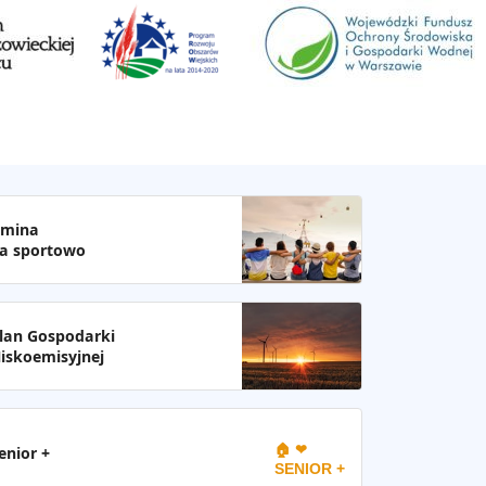
mina
a sportowo
lan Gospodarki
iskoemisyjnej
🏠 ❤
enior +
SENIOR +