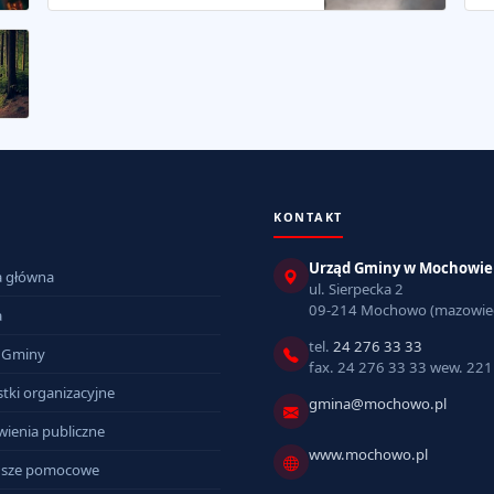
KONTAKT
Urząd Gminy w Mochowie
a główna
ul. Sierpecka 2
09-214 Mochowo (mazowiec
a
tel.
24 276 33 33
 Gminy
fax. 24 276 33 33 wew. 221
tki organizacyjne
gmina@mochowo.pl
ienia publiczne
www.mochowo.pl
sze pomocowe