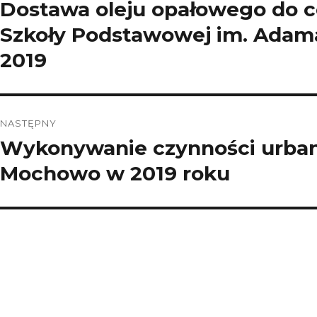
Dostawa oleju opałowego do 
Poprzedni
wpis:
Szkoły Podstawowej im. Adam
2019
NASTĘPNY
Wykonywanie czynności urban
Następny
wpis:
Mochowo w 2019 roku