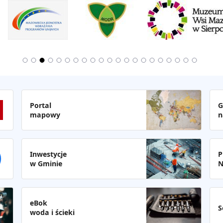
Portal
G
mapowy
n
Inwestycje
P
w Gminie
N
eBok
S
woda i ścieki