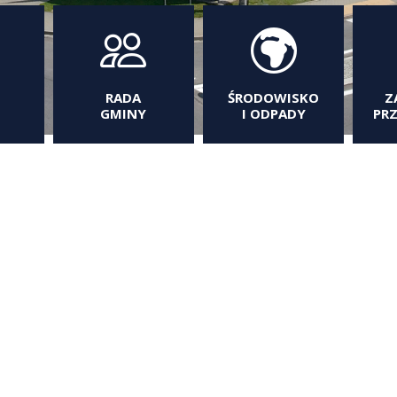
RADA
ŚRODOWISKO
Z
GMINY
I ODPADY
PR