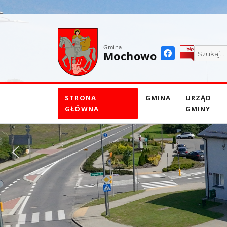
do
treści
Gmina
Mochowo
STRONA
GMINA
URZĄD
GŁÓWNA
GMINY