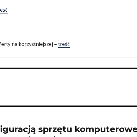
reść
erty najkorzystniejszej –
treść
figuracją sprzętu komputerow