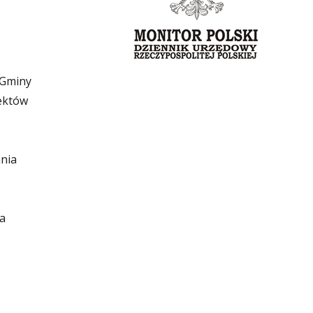
 Gminy
jektów
nia
la