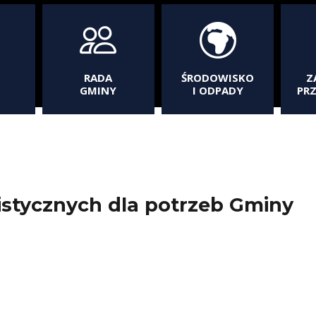
RADA
ŚRODOWISKO
Z
GMINY
I ODPADY
PR
stycznych dla potrzeb Gminy