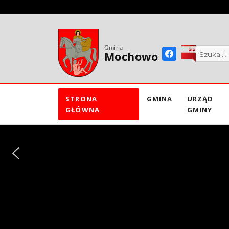
do
treści
Gmina
Mochowo
STRONA
GMINA
URZĄD
GŁÓWNA
GMINY