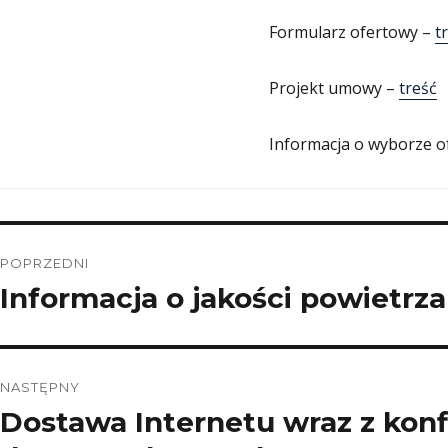
Formularz ofertowy –
t
Projekt umowy –
treść
Informacja o wyborze of
Nawigacja
POPRZEDNI
wpisu
Informacja o jakości powietrza
Poprzedni
wpis:
NASTĘPNY
Dostawa Internetu wraz z kon
Następny
wpis: