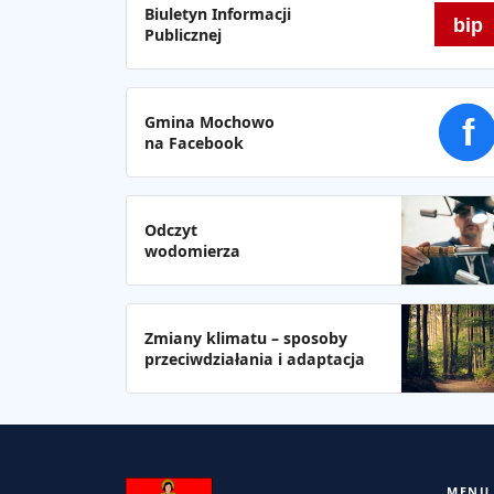
Biuletyn Informacji
bip
Publicznej
Gmina Mochowo
f
na Facebook
Odczyt
wodomierza
Zmiany klimatu – sposoby
przeciwdziałania i adaptacja
MENU