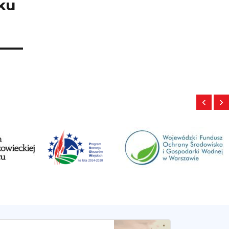
ku
‹
›