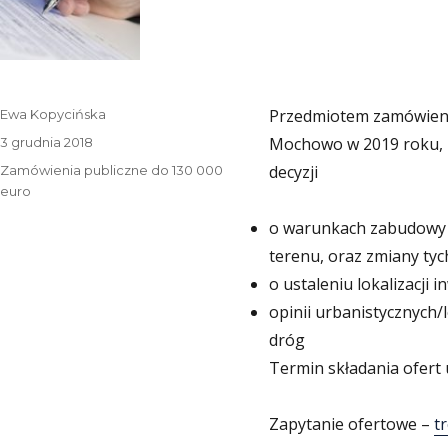
Autor
Przedmiotem zamówienia
Ewa Kopycińska
Data
Mochowo w 2019 roku, p
3 grudnia 2018
publikacji
Kategorie
decyzji
Zamówienia publiczne do 130 000
euro
o warunkach zabudowy w
terenu, oraz zmiany tych
o ustaleniu lokalizacji 
opinii urbanistycznych/l
dróg
Termin składania ofert u
Zapytanie ofertowe –
t