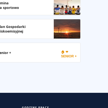
mina
a sportowo
lan Gospodarki
iskoemisyjnej
🏠 ❤
enior +
SENIOR +
GODZINY PRACY