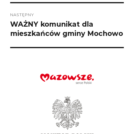
NASTĘPNY
WAŻNY komunikat dla
Następny
wpis:
mieszkańców gminy Mochowo