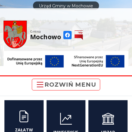
do
Urząd Gminy w Mochowie
treści
Gmina
Mochowo
ROZWIŃ MENU
ZAŁATW