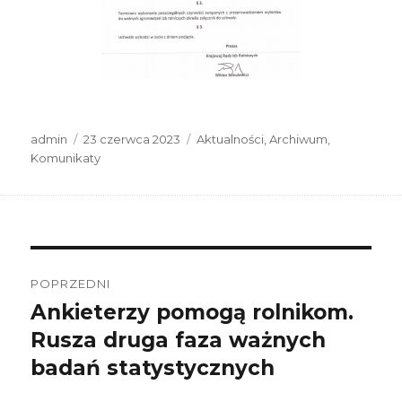
Autor
Data
Kategorie
admin
23 czerwca 2023
Aktualności
,
Archiwum
,
publikacji
Komunikaty
Nawigacja
wpisu
POPRZEDNI
Ankieterzy pomogą rolnikom.
Poprzedni
wpis:
Rusza druga faza ważnych
badań statystycznych