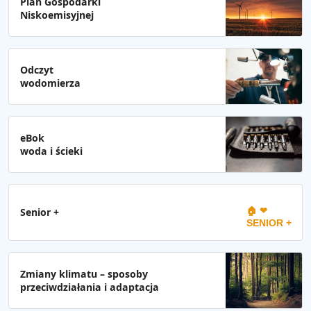
Plan Gospodarki
Niskoemisyjnej
Odczyt
wodomierza
eBok
woda i ścieki
🏠 ❤
Senior +
SENIOR +
Zmiany klimatu – sposoby
przeciwdziałania i adaptacja