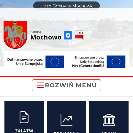
do
Urząd Gminy w Mochowie
treści
Gmina
Mochowo
ROZWIŃ MENU
ZAŁATW