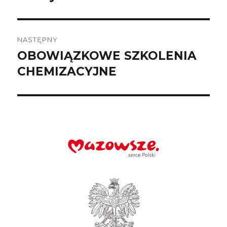
NASTĘPNY
OBOWIĄZKOWE SZKOLENIA
Następny
wpis:
CHEMIZACYJNE