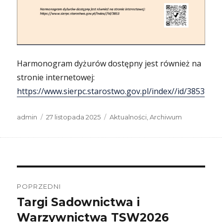
Harmonogram dyżurów dostępny jest również na
stronie internetowej:
https://www.sierpc.starostwo.gov.pl/index//id/3853
Autor
Data
Kategorie
admin
27 listopada 2025
Aktualności
,
Archiwum
publikacji
Nawigacja
wpisu
POPRZEDNI
Targi Sadownictwa i
Poprzedni
wpis:
Warzywnictwa TSW2026