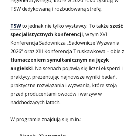
regeneratywnego, które w 2026 roku zyskują w
TSW dedykowaną i rozbudowaną strefę.
TSW
to jednak nie tylko wystawcy. To także
sześć
specjalistycznych konferencji
, w tym XVI
Konferencja Sadownicza „Sadownicze Wyzwania
2026” oraz XIII Konferencja Truskawkowa – obie z
tłumaczeniem symultanicznym na język
angielski
. Na scenach pojawią się liczni eksperci i
praktycy, prezentując najnowsze wyniki badań,
praktyczne rozwiązania i wyzwania, które stoją
przed producentami owoców i warzyw w
nadchodzących latach.
W programie znajdują się m.in.: