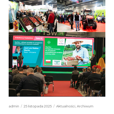
Autor
Data
Kategorie
admin
25 listopada 2025
Aktualności
,
Archiwum
publikacji