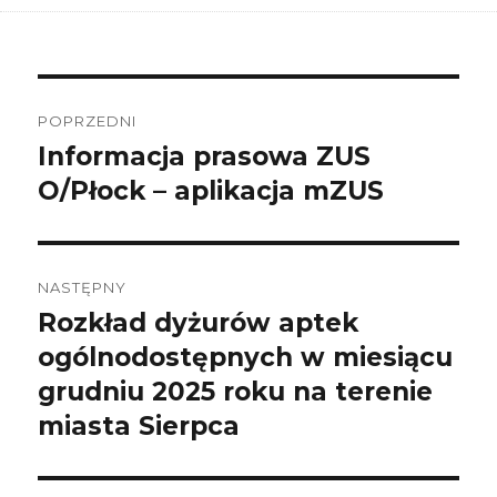
Nawigacja
wpisu
POPRZEDNI
Informacja prasowa ZUS
Poprzedni
wpis:
O/Płock – aplikacja mZUS
NASTĘPNY
Rozkład dyżurów aptek
Następny
wpis:
ogólnodostępnych w miesiącu
grudniu 2025 roku na terenie
miasta Sierpca