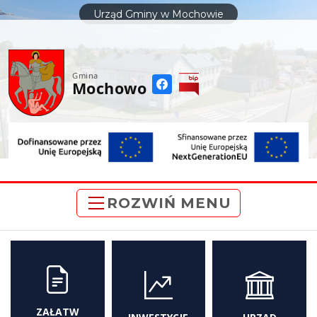
do
Urząd Gminy w Mochowie
treści
Gmina
Mochowo
ROZWIŃ MENU
ZAŁATW