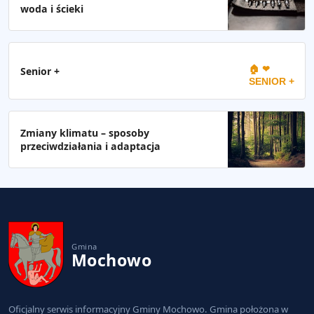
woda i ścieki
🏠 ❤
Senior +
SENIOR +
Zmiany klimatu – sposoby
przeciwdziałania i adaptacja
Gmina
Mochowo
Oficjalny serwis informacyjny Gminy Mochowo. Gmina położona w