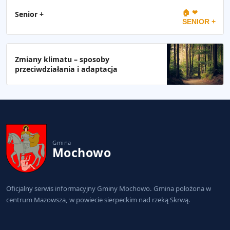
🏠 ❤
Senior +
SENIOR +
Zmiany klimatu – sposoby
przeciwdziałania i adaptacja
Gmina
Mochowo
Oficjalny serwis informacyjny Gminy Mochowo. Gmina położona w
centrum Mazowsza, w powiecie sierpeckim nad rzeką Skrwą.