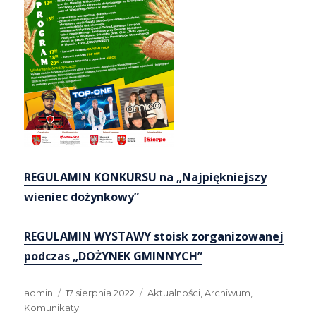
REGULAMIN
KONKURSU na „Najpiękniejszy
wieniec dożynkowy”
REGULAMIN WYSTAWY stoisk zorganizowanej
podczas „DOŻYNEK GMINNYCH”
Autor
Data
Kategorie
admin
17 sierpnia 2022
Aktualności
,
Archiwum
,
publikacji
Komunikaty