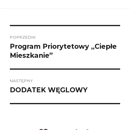
Nawigacja
wpisu
POPRZEDNI
Program Priorytetowy „Ciepłe
Poprzedni
wpis:
Mieszkanie”
NASTĘPNY
DODATEK WĘGLOWY
Następny
wpis: