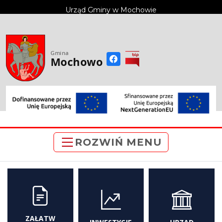
do
Urząd Gminy w Mochowie
treści
Gmina
Mochowo
ROZWIŃ MENU
ZAŁATW