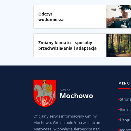
Odczyt
wodomierza
Zmiany klimatu – sposoby
przeciwdziałania i adaptacja
MENU
Gmina
Mochowo
Stron
Gmin
Oficjalny serwis informacyjny Gminy
Urząd
Mochowo. Gmina położona w centrum
Mazowsza, w powiecie sierpeckim nad
Jednos