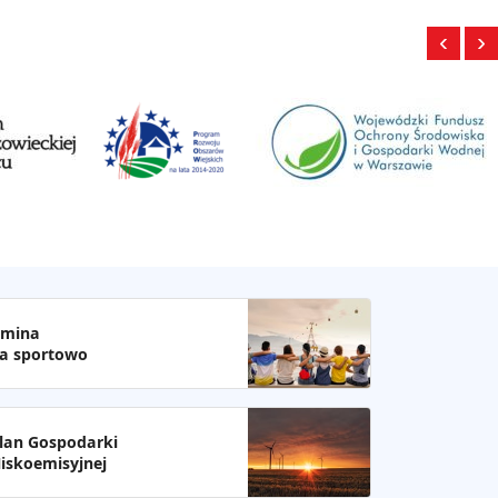
‹
›
mina
a sportowo
lan Gospodarki
iskoemisyjnej