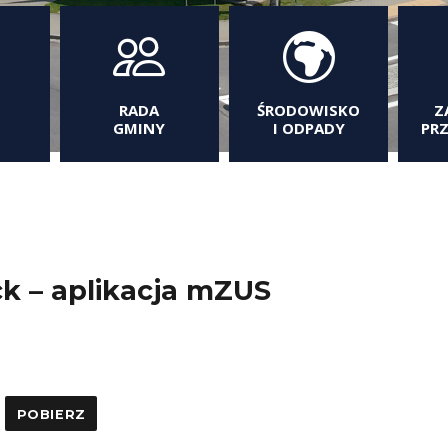
RADA
ŚRODOWISKO
Z
GMINY
I ODPADY
PR
k – aplikacja mZUS
POBIERZ