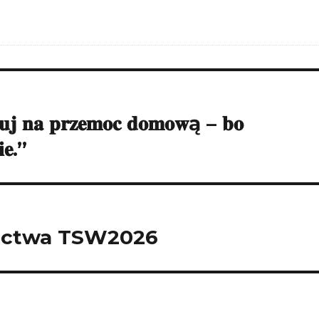
𝐠𝐮𝐣 𝐧𝐚 𝐩𝐫𝐳𝐞𝐦𝐨𝐜 𝐝𝐨𝐦𝐨𝐰ą – 𝐛𝐨
𝐢𝐞.”
nictwa TSW2026