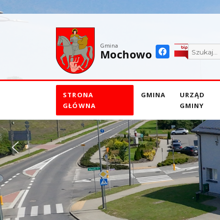
do
treści
Gmina
Mochowo
STRONA
GMINA
URZĄD
GŁÓWNA
GMINY