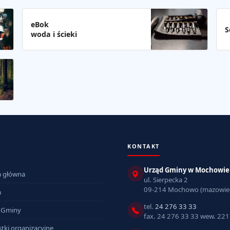
eBok
S
woda i ścieki
KONTAKT
Urząd Gminy w Mochowie
a główna
ul. Sierpecka 2
09-214 Mochowo (mazowiec
a
tel.
24 276 33 33
 Gminy
fax. 24 276 33 33 wew. 221
tki organizacyjne