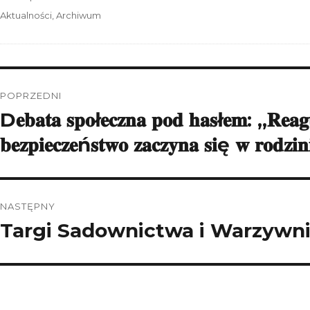
publikacji
Kategorie
Aktualności
,
Archiwum
Nawigacja
POPRZEDNI
wpisu
D𝐞𝐛𝐚𝐭𝐚 𝐬𝐩𝐨ł𝐞𝐜𝐳𝐧𝐚 𝐩𝐨𝐝 𝐡𝐚𝐬ł𝐞𝐦: „𝐑𝐞𝐚
Poprzedni
wpis:
𝐛𝐞𝐳𝐩𝐢𝐞𝐜𝐳𝐞ń𝐬𝐭𝐰𝐨 𝐳𝐚𝐜𝐳𝐲𝐧𝐚 𝐬𝐢ę 𝐰 𝐫𝐨𝐝𝐳𝐢𝐧
NASTĘPNY
Targi Sadownictwa i Warzyw
Następny
wpis: