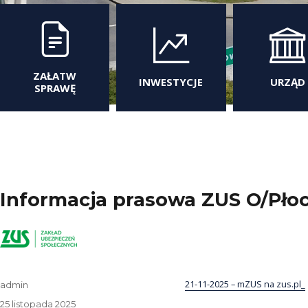
ZAŁATW
INWESTYCJE
URZĄD
SPRAWĘ
Informacja prasowa ZUS O/Płoc
21-11-2025 – mZUS na zus.pl_
Autor
admin
Data
25 listopada 2025